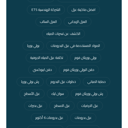
افضل ماكينة عزل
الشركة الهندسية ETS
العزل الإيجابي
العزل السالب
الكشف عن تسربات المياه
المواد المستخدمة في عزل البدرومات
بولي يوريا
بولي يوريثان فوم
تكلفة عزل المياه الجوفية
حقن البولي يوريثان فوم
حقن ايبوكسي
حماية المباني
خطوات عزل البدروم
رش بولي يوريا
رش بولي يوريثان فوم
سوان ليك
عزل الأسطح
عزل الارضيات
عزل الاسطح
عزل بحيرات
عزل بدرومات
عزل بدرومات 6 أكتوبر