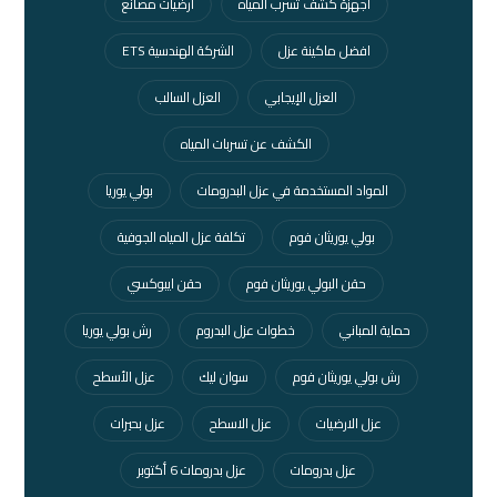
اجهزة كشف تسرب المياه
ارضيات مصانع
افضل ماكينة عزل
الشركة الهندسية ETS
العزل الإيجابي
العزل السالب
الكشف عن تسربات المياه
المواد المستخدمة في عزل البدرومات
بولي يوريا
بولي يوريثان فوم
تكلفة عزل المياه الجوفية
حقن البولي يوريثان فوم
حقن ايبوكسي
حماية المباني
خطوات عزل البدروم
رش بولي يوريا
رش بولي يوريثان فوم
سوان ليك
عزل الأسطح
عزل الارضيات
عزل الاسطح
عزل بحيرات
عزل بدرومات
عزل بدرومات 6 أكتوبر