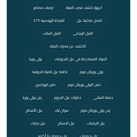
اجهزة كشف تسرب المياه
ارضيات مصانع
افضل ماكينة عزل
الشركة الهندسية ETS
العزل الإيجابي
العزل السالب
الكشف عن تسربات المياه
المواد المستخدمة في عزل البدرومات
بولي يوريا
بولي يوريثان فوم
تكلفة عزل المياه الجوفية
حقن البولي يوريثان فوم
حقن ايبوكسي
حماية المباني
خطوات عزل البدروم
رش بولي يوريا
رش بولي يوريثان فوم
سوان ليك
عزل الأسطح
عزل الارضيات
عزل الاسطح
عزل بحيرات
عزل بدرومات
عزل بدرومات 6 أكتوبر