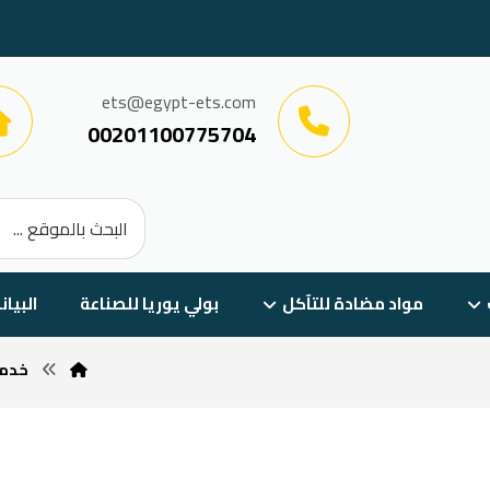
ets@egypt-ets.com
00201100775704
مواد مضادة للتآكل
بولي يوريا للصناعة
البيان
خدما