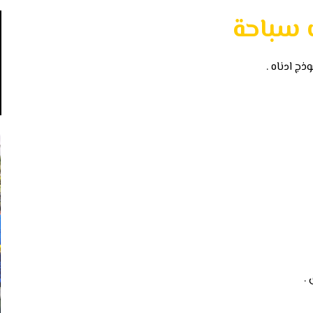
 سباحة
ج ادناه .
.