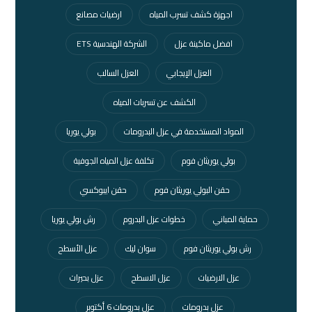
اجهزة كشف تسرب المياه
ارضيات مصانع
افضل ماكينة عزل
الشركة الهندسية ETS
العزل الإيجابي
العزل السالب
الكشف عن تسربات المياه
المواد المستخدمة في عزل البدرومات
بولي يوريا
بولي يوريثان فوم
تكلفة عزل المياه الجوفية
حقن البولي يوريثان فوم
حقن ايبوكسي
حماية المباني
خطوات عزل البدروم
رش بولي يوريا
رش بولي يوريثان فوم
سوان ليك
عزل الأسطح
عزل الارضيات
عزل الاسطح
عزل بحيرات
عزل بدرومات
عزل بدرومات 6 أكتوبر