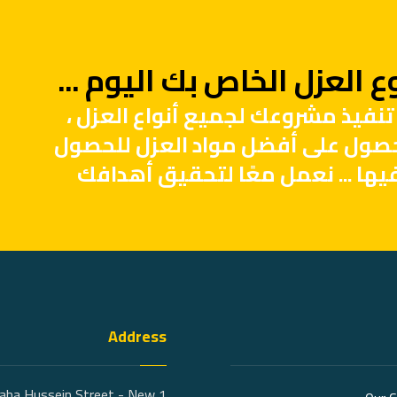
 العزل الخاص بك اليوم ...
تنفيذ مشروعك لجميع أنواع العزل ،
حصول على أفضل مواد العزل للحصول
يها ... نعمل معًا لتحقيق أهدافك
Address
 Taha Hussein Street - New