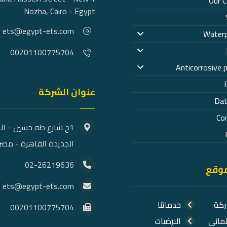
Our 
Nozha, Cairo - Egypt
ets@egypt-ets.com
Waterp
00201100775704
Anticorrosive 
عنوان الشركة
Dat
Co
1ح شارع طه حسين - ال
الجديدة القاهرة - مصر
02-26219636
موقع
ets@egypt-ets.com
ركة
خدماتنا
00201100775704
لمائي
الارضيات