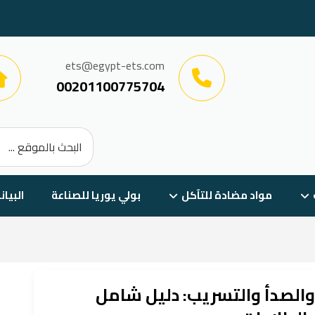
ets@egypt-ets.com
00201100775704
مواد مضادة للتآكل
بولي يوريا للصناعة
البيان
والصدأ والتسريب: دليل شامل