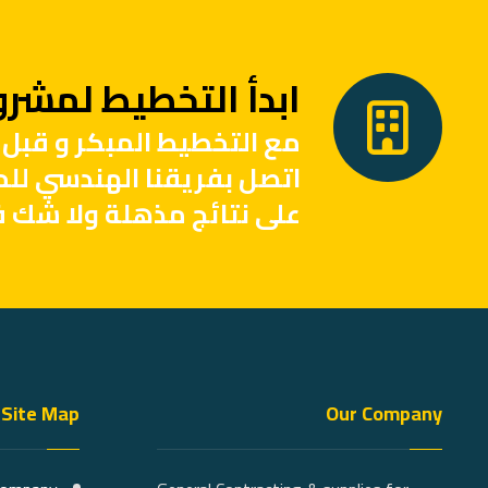
ابدأ التخطيط لمشروع
مع التخطيط المبكر و قبل 
اتصل بفريقنا الهندسي لل
على نتائج مذهلة ولا شك ف
Site Map
Our Company