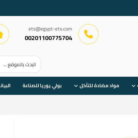
ets@egypt-ets.com
00201100775704
مواد مضادة للتآكل
بولي يوريا للصناعة
البيان