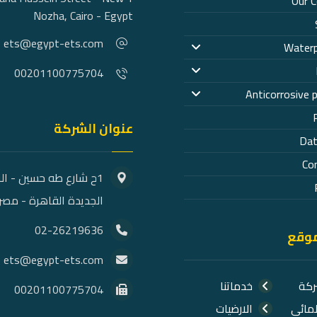
Our 
Nozha, Cairo - Egypt
ets@egypt-ets.com
Waterp
00201100775704
Anticorrosive 
عنوان الشركة
Dat
Co
1ح شارع طه حسين - ال
الجديدة القاهرة - مصر
02-26219636
موقع
ets@egypt-ets.com
ركة
خدماتنا
00201100775704
لمائي
الارضيات