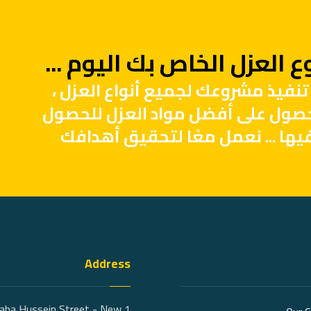
 العزل الخاص بك اليوم ...
تنفيذ مشروعك لجميع أنواع العزل ،
حصول على أفضل مواد العزل للحصول
يها ... نعمل معًا لتحقيق أهدافك
Address
 Taha Hussein Street - New