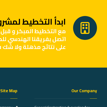
ابدأ التخطيط لمشروع
مع التخطيط المبكر و قبل 
اتصل بفريقنا الهندسي لل
على نتائج مذهلة ولا شك ف
Site Map
Our Company