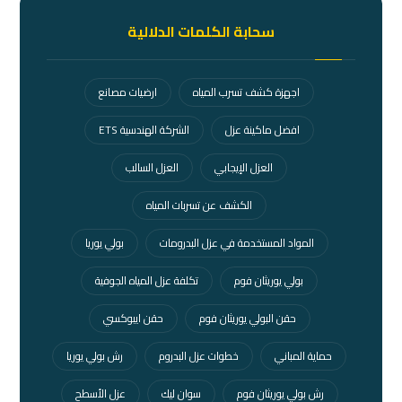
سحابة الكلمات الدلالية
اجهزة كشف تسرب المياه
ارضيات مصانع
افضل ماكينة عزل
الشركة الهندسية ETS
العزل الإيجابي
العزل السالب
الكشف عن تسربات المياه
المواد المستخدمة في عزل البدرومات
بولي يوريا
بولي يوريثان فوم
تكلفة عزل المياه الجوفية
حقن البولي يوريثان فوم
حقن ايبوكسي
حماية المباني
خطوات عزل البدروم
رش بولي يوريا
رش بولي يوريثان فوم
سوان ليك
عزل الأسطح