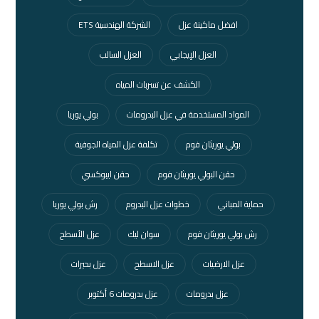
افضل ماكينة عزل
الشركة الهندسية ETS
العزل الإيجابي
العزل السالب
الكشف عن تسربات المياه
المواد المستخدمة في عزل البدرومات
بولي يوريا
بولي يوريثان فوم
تكلفة عزل المياه الجوفية
حقن البولي يوريثان فوم
حقن ايبوكسي
حماية المباني
خطوات عزل البدروم
رش بولي يوريا
رش بولي يوريثان فوم
سوان ليك
عزل الأسطح
عزل الارضيات
عزل الاسطح
عزل بحيرات
عزل بدرومات
عزل بدرومات 6 أكتوبر