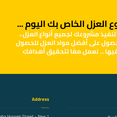
 العزل الخاص بك اليوم ...
تنفيذ مشروعك لجميع أنواع العزل ،
حصول على أفضل مواد العزل للحصول
يها ... نعمل معًا لتحقيق أهدافك
Address
 Taha Hussein Street - New