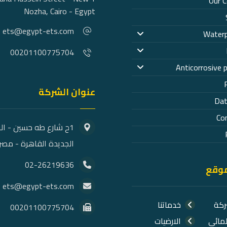
Our 
Nozha, Cairo - Egypt
ets@egypt-ets.com
Waterp
00201100775704
Anticorrosive 
عنوان الشركة
Dat
Co
1ح شارع طه حسين - ال
الجديدة القاهرة - مصر
02-26219636
موقع
ets@egypt-ets.com
ركة
خدماتنا
00201100775704
لمائي
الارضيات