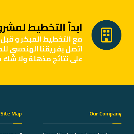
ابدأ التخطيط لمشروع
مع التخطيط المبكر و قبل 
اتصل بفريقنا الهندسي لل
على نتائج مذهلة ولا شك ف
Site Map
Our Company