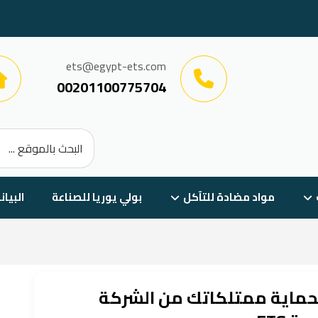
ets@egypt-ets.com
00201100775704
مواد مضادة للتآكل
بولي يوريا للصناعة
البيان
 لحماية ممتلكاتك من الشركة