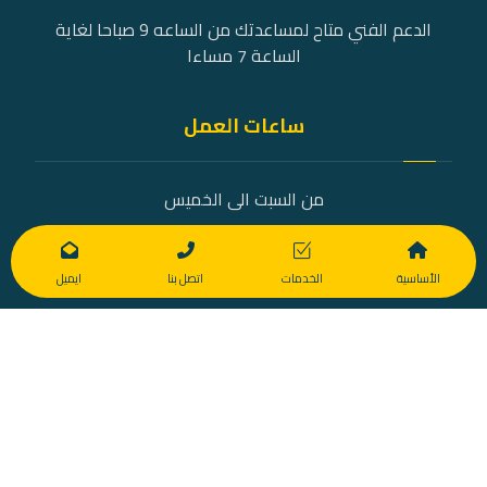
الدعم الفني متاح لمساعدتك من الساعه 9 صباحا لغاية
الساعة 7 مساءا
ساعات العمل
من السبت الى الخميس
9 صباحًا - 7 مساءً
الأساسية
الخدمات
اتصل بنا
ايميل
© Copyright [ETS_2022]
call us : +201100775704
Privacy Policy