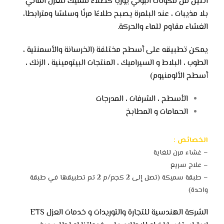
اثنين من مكونات البولي يوريا كطلاء سميك للعزل المائي
بلا مذيبات ، عند البلمرة يصبح طلاءًا مرنًا وسلسًا ومترابطا،
الغشاء مقاوم للماء والحركة.
يمكن تطبيقه على أسطح مختلفة (الخرسانة والأسمنتية ،
الطوب ، البلاط و السيراميك ، المنتجات البيتومينية ، الزنك ،
أسطح الألومنيوم)
الأسطح ، الشرفات ، المدرجات
الحمامات و المطابخ
الخصائص :
– غشاء مرن للغاية
– علاج سريع
– طبقة سميكة (تصل إلى 2 كجم/م 2 تم تطبيقها في طبقة
واحدة)
الشركة الهندسية للتجارة والتوريدات و خدمات العزل ETS