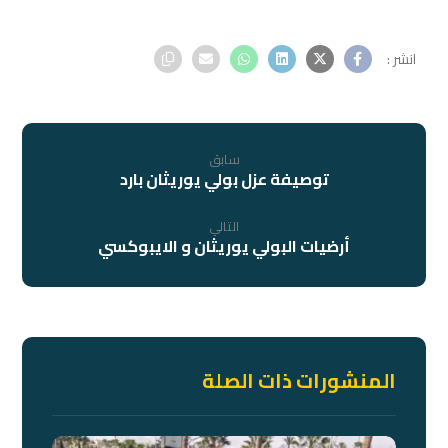
سابق
توصيفة عزل بولي يوريثان بارد
التالي
أرضيات البولي يوريثان و الايبوكسي
المنشورات ذات الصلة