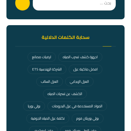
بحث
سحابة الكلمات الدلالية
اجهزة كشف تسرب المياه
ارضيات مصانع
افضل ماكينة عزل
الشركة الهندسية ETS
العزل الإيجابي
العزل السالب
الكشف عن تسربات المياه
المواد المستخدمة في عزل البدرومات
بولي يوريا
بولي يوريثان فوم
تكلفة عزل المياه الجوفية
حقن البولي يوريثان فوم
حقن ايبوكسي