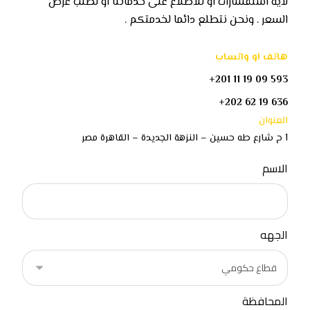
لاية استفسارات او للاطلاع على خدماتنا او لطلب عرض
السعر . ونحن نتطلع دائما لخدمتكم .
هاتف او واتساب
593 09 19 11 201+
636 19 62 202+
العنوان
1 ح شارع طه حسين – النزهة الجديدة – القاهرة مصر
الاسم
الجهه
المحافظة