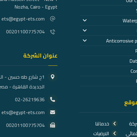
Our 
Nozha, Cairo - Egypt
ets@egypt-ets.com
Waterp
00201100775704
Anticorrosive 
عنوان الشركة
Dat
Co
1ح شارع طه حسين - ال
الجديدة القاهرة - مصر
02-26219636
موقع
ets@egypt-ets.com
ركة
خدماتنا
00201100775704
لمائي
الارضيات