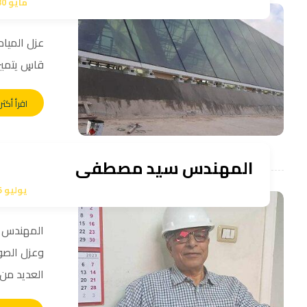
مايو 30, 2024
عزل المياه
قاسٍ يتميز 
اقرأ أكثر
المهندس سيد مصطفى
يوليو 25, 2023
المهندس س
وعزل الصو
العديد من ا