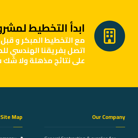
ابدأ التخطيط لمشروع
مع التخطيط المبكر و قبل 
اتصل بفريقنا الهندسي لل
على نتائج مذهلة ولا شك ف
Site Map
Our Company