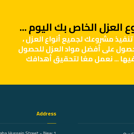
 العزل الخاص بك اليوم ...
تنفيذ مشروعك لجميع أنواع العزل ،
حصول على أفضل مواد العزل للحصول
يها ... نعمل معًا لتحقيق أهدافك
Address
 Taha Hussein Street - New