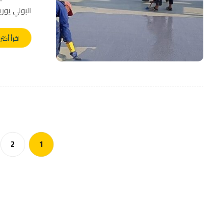
البولي يوريث
اقرأ أكثر
2
1